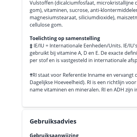
Vulstoffen (dicalciumfosfaat, microkristallijne 
gom), vitaminen, sucrose, anti-klontermiddele
magnesiumstearaat, siliciumdioxide), maiszetm
cellulose gom.
Toelichting op samenstelling
‡
IE/IU = Internationale Eenheden/Units. IE/IU'
gebruikt bij vitamine A, D en E. De exacte defini
per stof en is vastgesteld in internationale afs
†
RI staat voor Referentie Inname en vervangt
Dagelijkse Hoeveelheid). RI is een richtlijn vo
name vitaminen en mineralen. RI en ADH zijn in 
Gebruiksadvies
Gebruiksaanwijzing