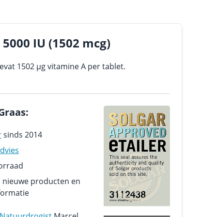
 5000 IU (1502 mcg)
evat 1502 µg vitamine A per tablet.
Graas:
r
sinds 2014
dvies
oorraad
n nieuwe producten en
formatie
Natuurdrogist
Marcel