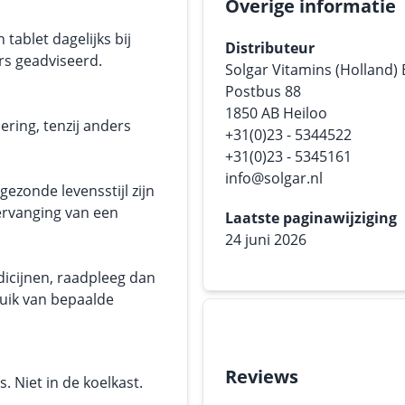
Overige informatie
ablet dagelijks bij
Distributeur
rs geadviseerd.
Solgar Vitamins (Holland)
Postbus 88
1850 AB Heiloo
ering, tenzij anders
+31(0)23 - 5344522
+31(0)23 - 5345161
info@solgar.nl
ezonde levensstijl zijn
ervanging van een
Laatste paginawijziging
24 juni 2026
dicijnen, raadpleeg dan
ruik van bepaalde
Reviews
 Niet in de koelkast.