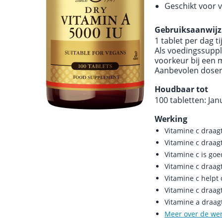
Geschikt voor 
Gebruiksaanwijz
1 tablet per dag t
Als voedingssuppl
voorkeur bij een 
Aanbevolen doseri
Houdbaar tot
100 tabletten: Jan
Werking
Vitamine c draag
Vitamine c draag
Vitamine c is go
Vitamine c draag
Vitamine c help
Vitamine c draag
Vitamine a draag
Meer over de we