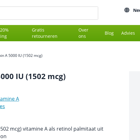
Ne
 20%
Gratis
Over
Blog
Advies
ting
retourneren
ons
min A 5000 IU (1502 mcg)
000 IU (1502 mcg)
tamine A
es
1502 mcg) vitamine A als retinol palmitaat uit
ron