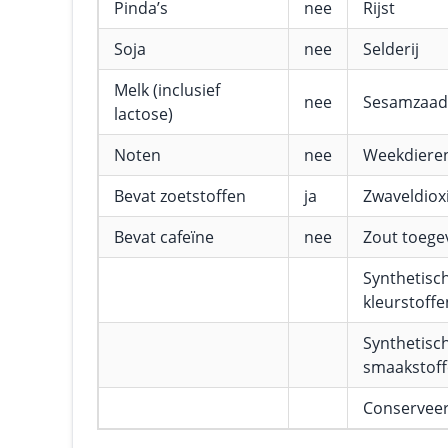
Pinda’s
nee
Rijst
Soja
nee
Selderij
Melk (inclusief
nee
Sesamzaad
lactose)
Noten
nee
Weekdiere
Bevat zoetstoffen
ja
Zwaveldioxi
Bevat cafeïne
nee
Zout toeg
Synthetisc
kleurstoffe
Synthetisc
smaakstof
Conservee