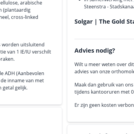
cellulose, arabische
Steenstra - Stadskana
n (plantaardig
eel, cross-linked
Solgar | The Gold S
s worden uitsluitend
Advies nodig?
tie van 1 IE/IU verschilt
praken.
Wilt u meer weten over dit
advies van onze orthomole
 de ADH (Aanbevolen
or de inname van met
Maak dan gebruik van on
getal gelijk.
tijdens kantooruren met 05
Er zijn geen kosten verbo