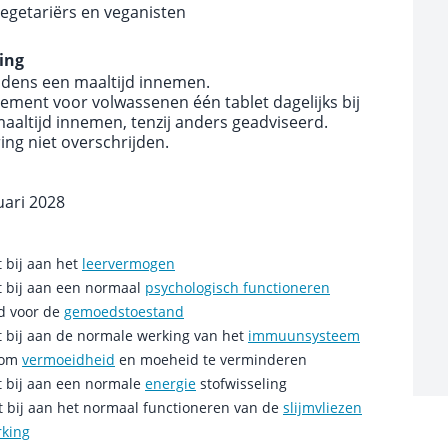
vegetariërs en veganisten
ing
ijdens een maaltijd innemen.
ement voor volwassenen één tablet dagelijks bij
maaltijd innemen, tenzij anders geadviseerd.
ng niet overschrijden.
uari 2028
t bij aan het
leervermogen
t bij aan een normaal
psychologisch functioneren
ed voor de
gemoedstoestand
t bij aan de normale werking van het
immuunsysteem
t om
vermoeidheid
en moeheid te verminderen
t bij aan een normale
energie
stofwisseling
t bij aan het normaal functioneren van de
slijmvliezen
rking