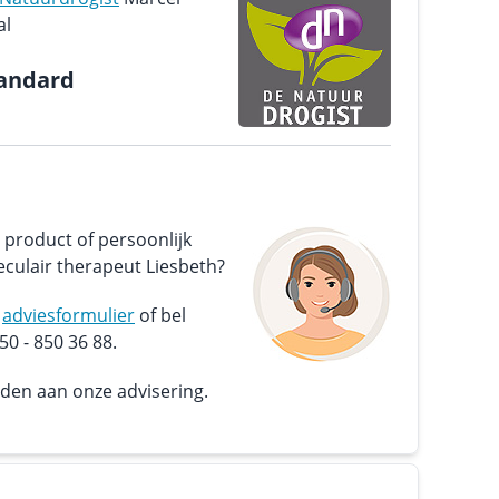
al
tandard
 product of persoonlijk
culair therapeut Liesbeth?
s
adviesformulier
of bel
0 - 850 36 88.
nden aan onze advisering.