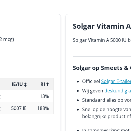
Solgar Vitamin A
02 mcg)
Solgar Vitamin A 5000 IU b
Solgar op Smeets & 
Officieel
Solgar E-taile
d
IE/IU ‡
RI †
Wij geven
deskundig a
g
13%
Standaard alles op v
g
5007 IE
188%
Snel op de hoogte va
belangrijke productin
In samenwerking met