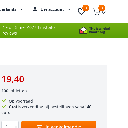
0
0
derlands
Uw account
4,9 uit 5 met 4077 Trustpilot
Thuiswinkel
waarborg
reviews
19,40
100 tabletten
Op voorraad
Gratis
verzending bij bestellingen vanaf 40
euro!
In winkelmandje