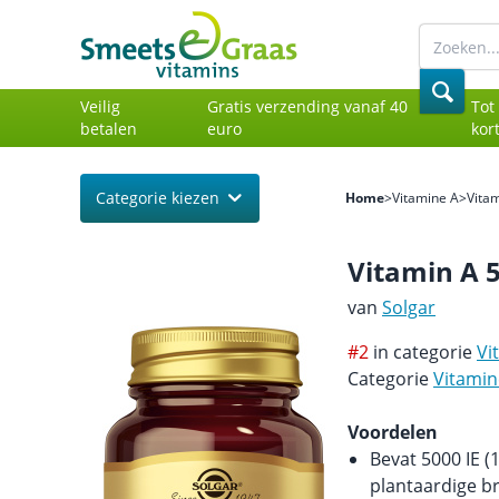
Veilig
Gratis verzending vanaf 40
Tot
betalen
euro
kor
Categorie kiezen
Home
>
Vitamine A
>
Vita
Vitamin A 5
van
Solgar
#2
in categorie
Vi
Categorie
Vitamin
Voordelen
Bevat 5000 IE (
plantaardige b