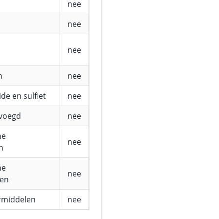
nee
nee
nee
n
nee
de en sulfiet
nee
evoegd
nee
he
nee
n
he
nee
fen
rmiddelen
nee