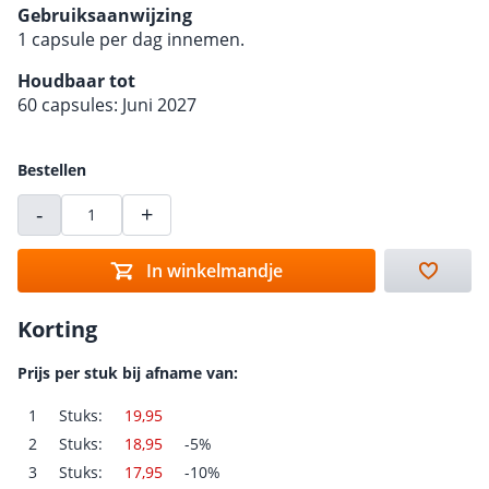
Gebruiksaanwijzing
1 capsule per dag innemen.
Houdbaar tot
60 capsules: Juni 2027
Bestellen
-
+
In winkelmandje
Korting
Prijs per stuk bij afname van:
1
Stuks:
19,95
2
Stuks:
18,95
-5%
3
Stuks:
17,95
-10%