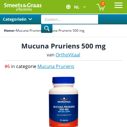
0
NL
Ope
Categorieën
Home
>
Mucuna Pruriens
>
Mucuna Pruriens 500 mg
Mucuna Pruriens 500 mg
van
OrthoVitaal
#6
in
categorie
Mucuna Pruriens