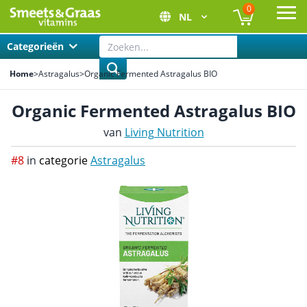
0
NL
Ope
Categorieën
Home
>
Astragalus
>
Organic Fermented Astragalus BIO
Organic Fermented Astragalus BIO
van
Living Nutrition
#8
in
categorie
Astragalus