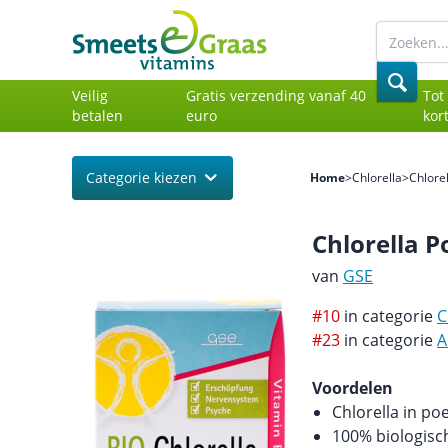
Veilig
Gratis verzending vanaf 40
Tot
betalen
euro
kor
Categorie kiezen
Home
>
Chlorella
>
Chlore
Chlorella P
van
GSE
#10
in categorie
C
#23
in categorie
A
Voordelen
Chlorella in p
100% biologisch