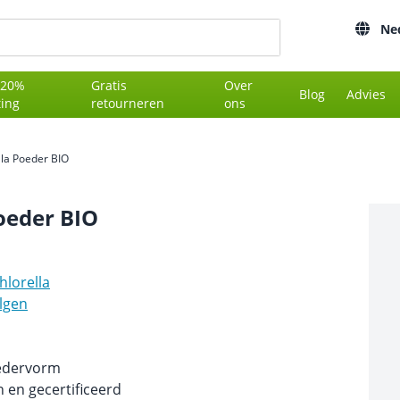
Ne
 20%
Gratis
Over
Blog
Advies
ting
retourneren
ons
lla Poeder BIO
oeder BIO
hlorella
lgen
oedervorm
 en gecertificeerd