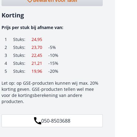
Bewaren voor later
Korting
Prijs per stuk bij afname van:
1
Stuks:
24,95
2
Stuks:
23,70
-5%
3
Stuks:
22,45
-10%
4
Stuks:
21,21
-15%
5
Stuks:
19,96
-20%
Let op: op GSE-producten kunnen wij max. 20%
korting geven. GSE-producten tellen wel mee
voor de kortingsberekening van andere
producten.
050-8503688