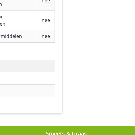
nee
n
he
nee
fen
rmiddelen
nee
Smeets & Graas