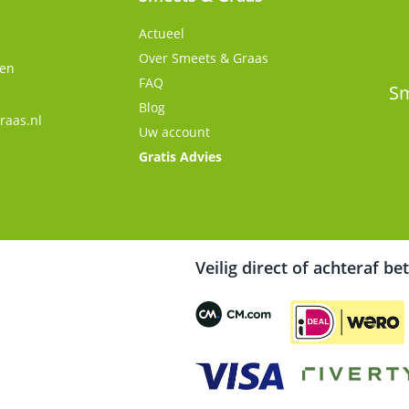
Actueel
Over Smeets & Graas
gen
FAQ
Sm
Blog
raas.nl
Uw account
Gratis Advies
Veilig direct of achteraf be