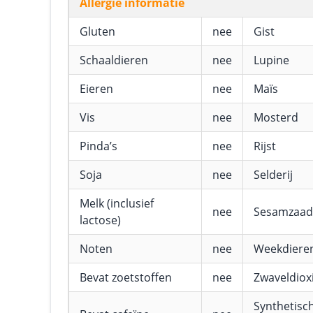
Allergie informatie
Gluten
nee
Gist
Schaaldieren
nee
Lupine
Eieren
nee
Maïs
Vis
nee
Mosterd
Pinda’s
nee
Rijst
Soja
nee
Selderij
Melk (inclusief
nee
Sesamzaad
lactose)
Noten
nee
Weekdiere
Bevat zoetstoffen
nee
Zwaveldioxi
Synthetisc