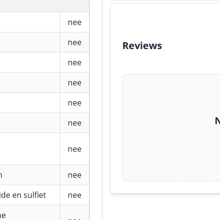
nee
nee
Reviews
nee
nee
nee
N
nee
nee
n
nee
de en sulfiet
nee
he