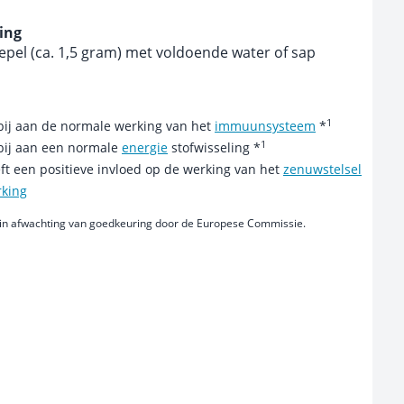
ing
lepel (ca. 1,5 gram) met voldoende water of sap
1
 bij aan de normale werking van het
immuunsysteem
*
1
 bij aan een normale
energie
stofwisseling *
ft een positieve invloed op de werking van het
zenuwstelsel
rking
in afwachting van goedkeuring door de Europese Commissie.