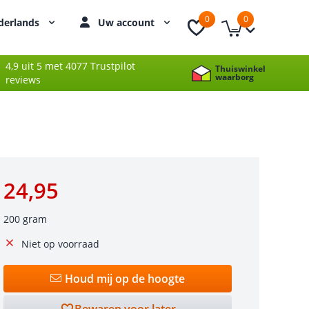
0
0
derlands
Uw account
4,9 uit 5 met 4077 Trustpilot
Thuiswinkel
waarborg
reviews
24,95
200 gram
Niet op voorraad
Houd mij op de hoogte