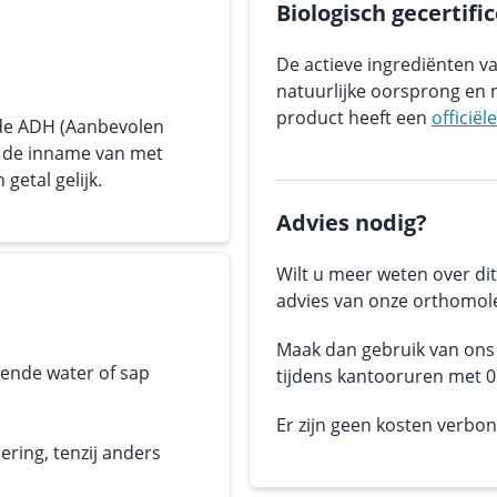
Biologisch gecertifi
De actieve ingrediënten va
natuurlijke oorsprong en n
product heeft een
officiël
 de ADH (Aanbevolen
or de inname van met
getal gelijk.
Advies nodig?
Wilt u meer weten over dit
advies van onze orthomole
Maak dan gebruik van on
oende water of sap
tijdens kantooruren met 05
Er zijn geen kosten verbo
ering, tenzij anders