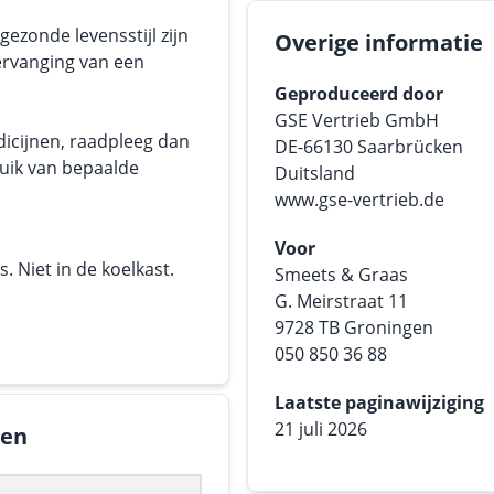
ezonde levensstijl zijn
Overige informatie
ervanging van een
Geproduceerd door
GSE Vertrieb GmbH
dicijnen, raadpleeg dan
DE-66130 Saarbrücken
ruik van bepaalde
Duitsland
www.gse-vertrieb.de
Voor
 Niet in de koelkast.
Smeets & Graas
G. Meirstraat 11
9728 TB Groningen
050 850 36 88
Laatste paginawijziging
21 juli 2026
gen