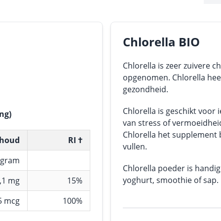
Chlorella BIO
Chlorella is zeer zuivere 
opgenomen. Chlorella hee
gezondheid.
Chlorella is geschikt voor
ng)
van stress of vermoeidhei
Chlorella het supplement b
nhoud
RI †
vullen.
 gram
Chlorella poeder is handig
yoghurt, smoothie of sap.
,1 mg
15%
5 mcg
100%