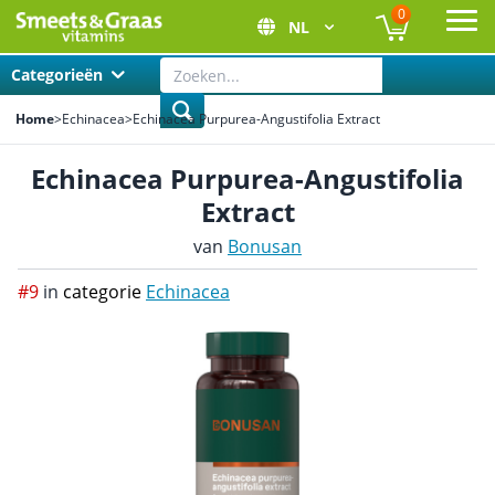
0
NL
Ope
Categorieën
Home
>
Echinacea
>
Echinacea Purpurea-Angustifolia Extract
Echinacea Purpurea-Angustifolia
Extract
van
Bonusan
#9
in
categorie
Echinacea