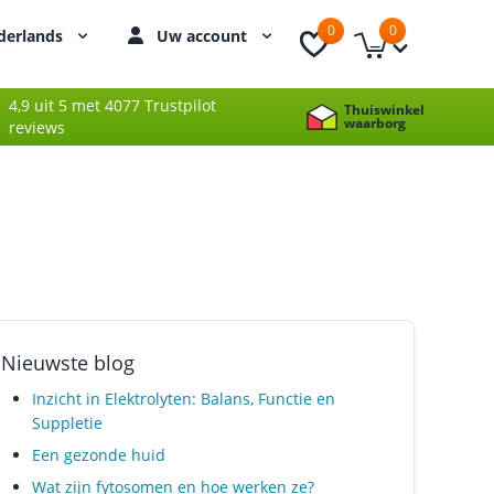
0
0
derlands
Uw account
4,9 uit 5 met 4077 Trustpilot
Thuiswinkel
waarborg
reviews
Nieuwste blog
Inzicht in Elektrolyten: Balans, Functie en
Suppletie
Een gezonde huid
Wat zijn fytosomen en hoe werken ze?