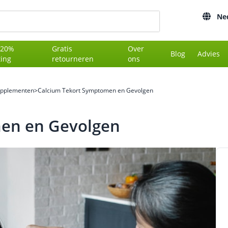
Ne
 20%
Gratis
Over
Blog
Advies
ting
retourneren
ons
upplementen
>
Calcium Tekort Symptomen en Gevolgen
en en Gevolgen