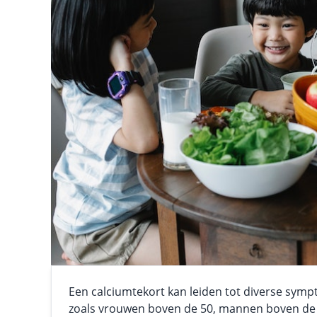
Een calciumtekort kan leiden tot diverse symp
zoals vrouwen boven de 50, mannen boven de 