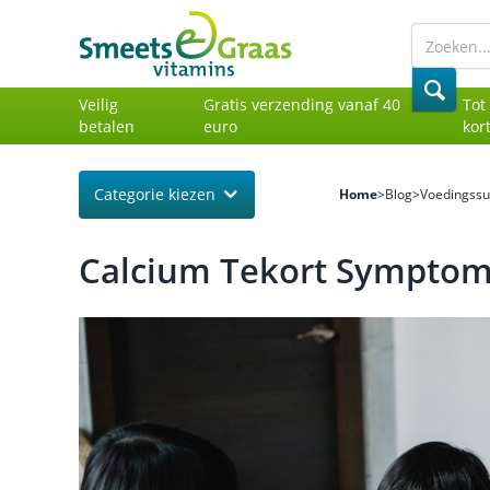
Veilig
Gratis verzending vanaf 40
Tot
betalen
euro
kor
Categorie kiezen
Home
>
Blog
>
Voedingss
Calcium Tekort Symptom