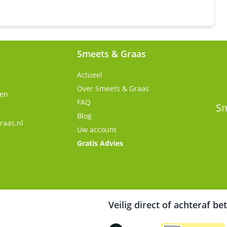
Smeets & Graas
Actueel
Over Smeets & Graas
gen
FAQ
Sm
Blog
raas.nl
Uw account
Gratis Advies
Veilig direct of achteraf be