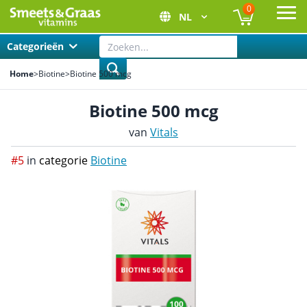
0
NL
Ope
Categorieën
Home
>
Biotine
>
Biotine 500 mcg
Biotine 500 mcg
van
Vitals
#5
in
categorie
Biotine