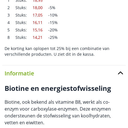
1
Stuks:
18,95
2
Stuks:
18,00
-5%
3
Stuks:
17,05
-10%
4
Stuks:
16,11
-15%
5
Stuks:
15,16
-20%
8
Stuks:
14,21
-25%
De korting kan oplopen tot 25% bij een combinatie van
verschillende producten. U ziet dit in de kassa.
Informatie
Biotine en energiestofwisseling
Biotine, ook bekend als vitamine B8, werkt als co-
enzym voor carboxylase-enzymen. Deze enzymen
ondersteunen de stofwisseling van koolhydraten,
vetten en eiwitten.