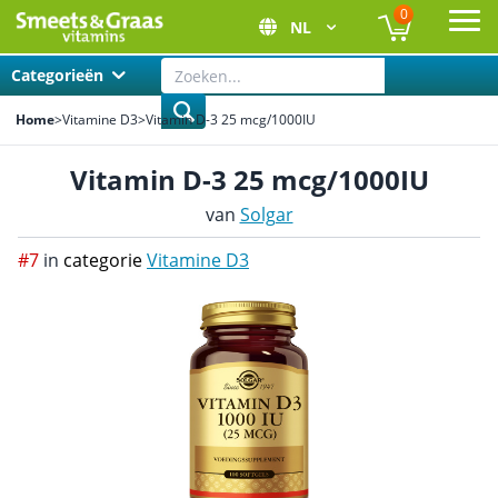
0
NL
Ope
Categorieën
Home
>
Vitamine D3
>
Vitamin D-3 25 mcg/1000IU
Vitamin D-3 25 mcg/1000IU
van
Solgar
#7
in
categorie
Vitamine D3