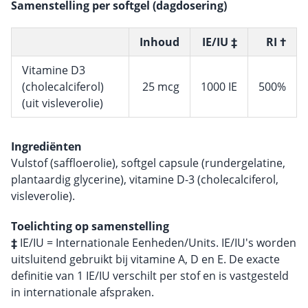
Samenstelling per softgel (dagdosering)
Inhoud
IE/IU ‡
RI †
Vitamine D3
(cholecalciferol)
25 mcg
1000 IE
500%
(uit visleverolie)
Ingrediënten
Vulstof (saffloerolie), softgel capsule (rundergelatine,
plantaardig glycerine), vitamine D-3 (cholecalciferol,
visleverolie).
Toelichting op samenstelling
‡
IE/IU = Internationale Eenheden/Units. IE/IU's worden
uitsluitend gebruikt bij vitamine A, D en E. De exacte
definitie van 1 IE/IU verschilt per stof en is vastgesteld
in internationale afspraken.