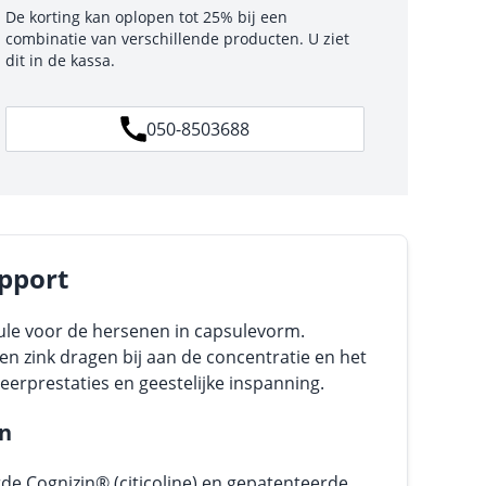
De korting kan oplopen tot 25% bij een
combinatie van verschillende producten. U ziet
dit in de kassa.
050-8503688
upport
ule voor de hersenen in capsulevorm.
en zink dragen bij aan de concentratie en het
leerprestaties en geestelijke inspanning.
n
de Cognizin® (citicoline) en gepatenteerde