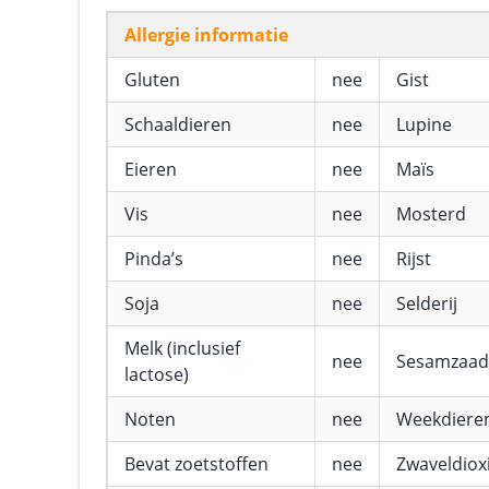
Allergie informatie
Gluten
nee
Gist
Schaaldieren
nee
Lupine
Eieren
nee
Maïs
Vis
nee
Mosterd
Pinda’s
nee
Rijst
Soja
nee
Selderij
Melk (inclusief
nee
Sesamzaad
lactose)
Noten
nee
Weekdiere
Bevat zoetstoffen
nee
Zwaveldioxi