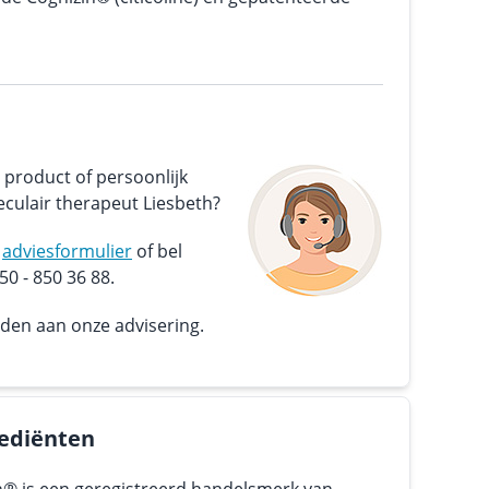
 product of persoonlijk
culair therapeut Liesbeth?
s
adviesformulier
of bel
0 - 850 36 88.
nden aan onze advisering.
ediënten