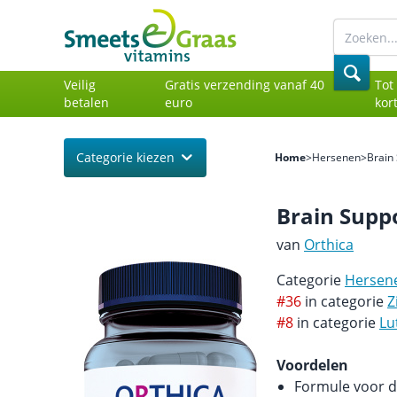
Veilig
Gratis verzending vanaf 40
Tot
betalen
euro
kor
Categorie kiezen
Home
>
Hersenen
>
Brain
Brain Supp
van
Orthica
Categorie
Hersen
#36
in categorie
Z
#8
in categorie
Lu
Voordelen
Formule voor 