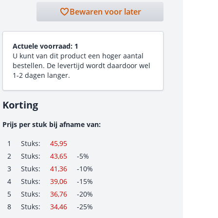
Bewaren voor later
Actuele voorraad:
1
U kunt van dit product een hoger aantal
bestellen. De levertijd wordt daardoor wel
1-2 dagen langer.
Korting
Prijs per stuk bij afname van:
1
Stuks:
45,95
2
Stuks:
43,65
-5%
3
Stuks:
41,36
-10%
4
Stuks:
39,06
-15%
5
Stuks:
36,76
-20%
8
Stuks:
34,46
-25%