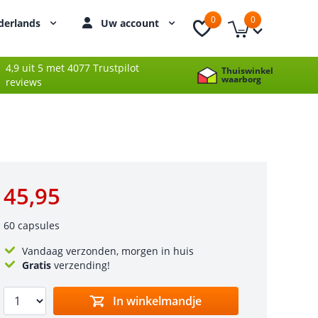
0
0
derlands
Uw account
4,9 uit 5 met 4077 Trustpilot
Thuiswinkel
waarborg
reviews
45,95
60 capsules
Vandaag verzonden, morgen in huis
Gratis
verzending!
In winkelmandje