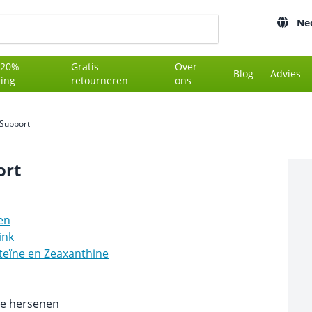
Ne
 20%
Gratis
Over
Blog
Advies
ting
retourneren
ons
 Support
ort
en
ink
teïne en Zeaxanthine
de hersenen