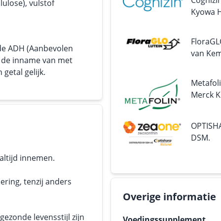
Cognizi
ulose), vulstof
Kyowa Ha
FloraGL
 de ADH (Aanbevolen
van Kemi
or de inname van met
getal gelijk.
Metafol
Merck K
OPTISHA
DSM.
altijd innemen.
ering, tenzij anders
Overige informatie
ezonde levensstijl zijn
Voedingssupplement