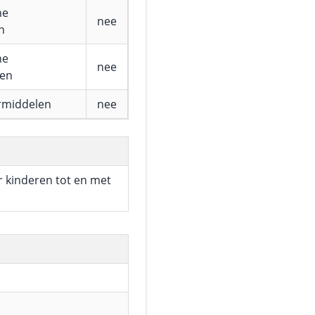
he
nee
n
he
nee
fen
rmiddelen
nee
r kinderen tot en met