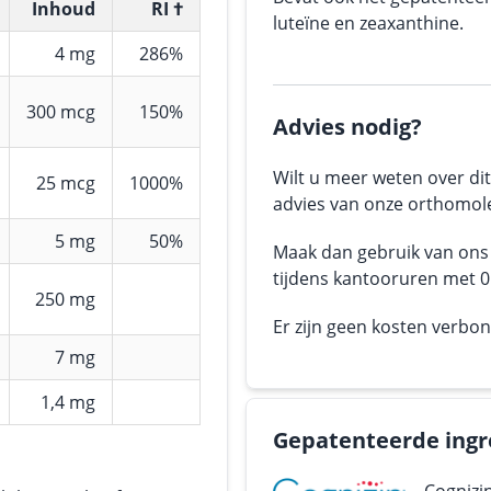
Inhoud
RI †
luteïne en zeaxanthine.
4 mg
286%
300 mcg
150%
Advies nodig?
Wilt u meer weten over dit
25 mcg
1000%
advies van onze orthomole
5 mg
50%
Maak dan gebruik van on
tijdens kantooruren met 05
250 mg
Er zijn geen kosten verbo
7 mg
1,4 mg
Gepatenteerde ingr