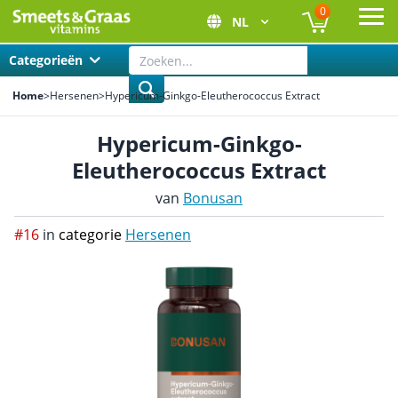
0
NL
Ope
Categorieën
Home
>
Hersenen
>
Hypericum-Ginkgo-Eleutherococcus Extract
Hypericum-Ginkgo-
Eleutherococcus Extract
van
Bonusan
#16
in
categorie
Hersenen