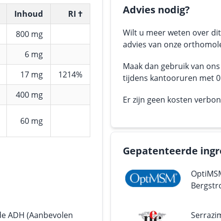
Advies nodig?
Inhoud
RI †
Wilt u meer weten over dit
800 mg
advies van onze orthomole
6 mg
Maak dan gebruik van on
17 mg
1214%
tijdens kantooruren met 05
400 mg
Er zijn geen kosten verbo
60 mg
Gepatenteerde ingr
OptiMSM
Bergstr
 de ADH (Aanbevolen
Serrazi