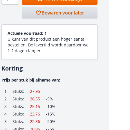
Bewaren voor later
Actuele voorraad:
1
U kunt van dit product een hoger aantal
bestellen. De levertijd wordt daardoor wel
1-2 dagen langer.
Korting
Prijs per stuk bij afname van:
1
Stuks:
27,95
2
Stuks:
26,55
-5%
3
Stuks:
25,15
-10%
4
Stuks:
23,76
-15%
5
Stuks:
22,36
-20%
8
Stuks:
20,96
-25%