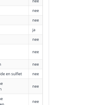
nee
nee
nee
ja
nee
nee
n
nee
de en sulfiet
nee
he
nee
n
he
nee
fen