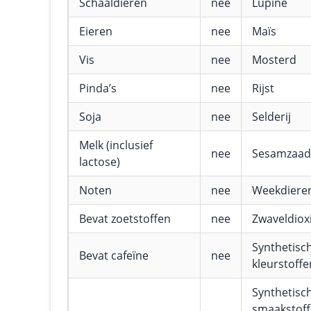
Schaaldieren
nee
Lupine
Eieren
nee
Maïs
Vis
nee
Mosterd
Pinda’s
nee
Rijst
Soja
nee
Selderij
Melk (inclusief
nee
Sesamzaad
lactose)
Noten
nee
Weekdiere
Bevat zoetstoffen
nee
Zwaveldioxi
Synthetisc
Bevat cafeïne
nee
kleurstoffe
Synthetisc
smaakstof