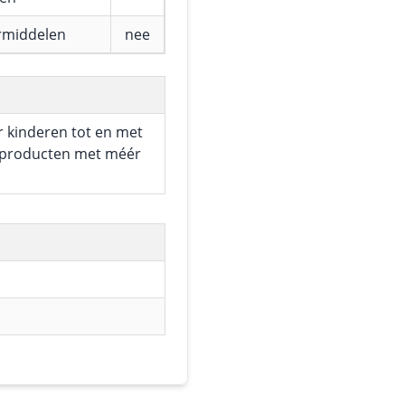
rmiddelen
nee
r kinderen tot en met
or producten met méér