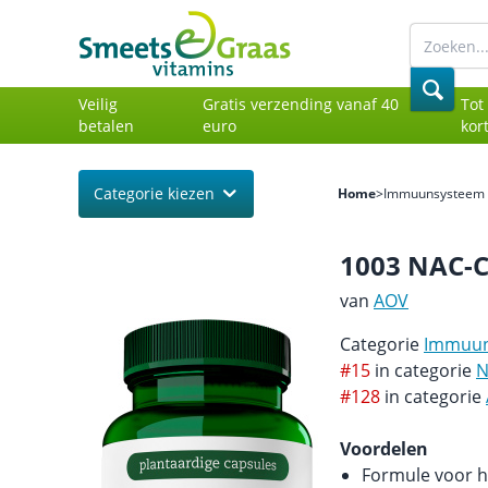
Veilig
Gratis verzending vanaf 40
Tot
betalen
euro
kor
Categorie kiezen
Home
>
Immuunsysteem 
1003 NAC-
van
AOV
Categorie
Immuun
#15
in categorie
N
#128
in categorie
Voordelen
Formule voor 