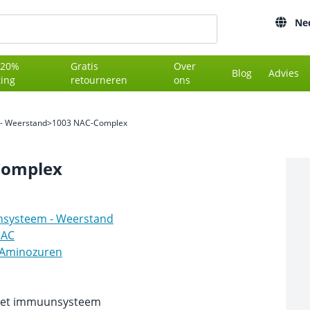
Ne
 20%
Gratis
Over
Blog
Advies
ting
retourneren
ons
- Weerstand
>
1003 NAC-Complex
Complex
systeem - Weerstand
AC
Aminozuren
het immuunsysteem