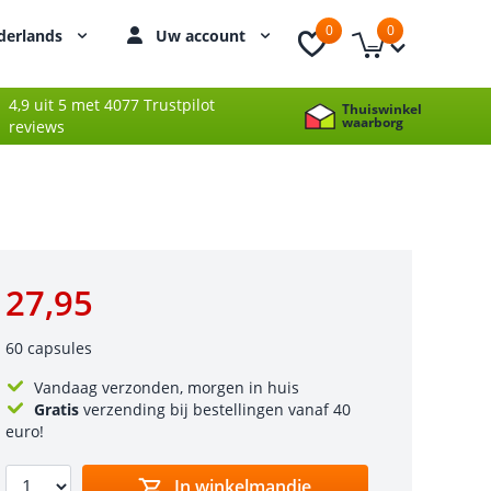
0
0
derlands
Uw account
4,9 uit 5 met 4077 Trustpilot
Thuiswinkel
waarborg
reviews
27,95
60 capsules
Vandaag verzonden, morgen in huis
Gratis
verzending bij bestellingen vanaf 40
euro!
In winkelmandje