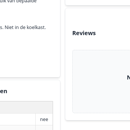
ruik van bepaalde
 Niet in de koelkast.
Reviews
N
gen
nee