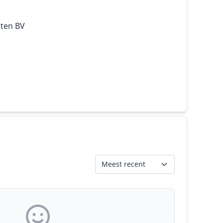
nten BV
Meest recent