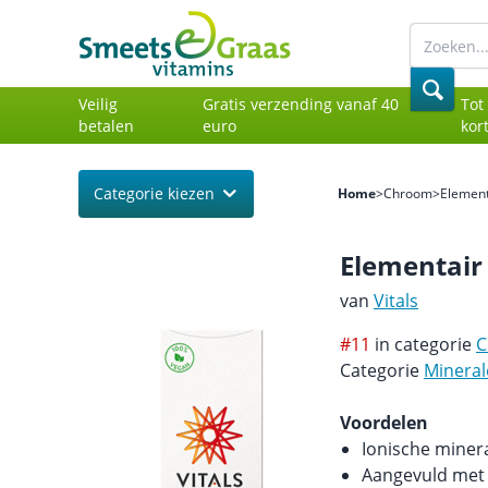
Veilig
Gratis verzending vanaf 40
Tot
betalen
euro
kor
Categorie kiezen
Home
>
Chroom
>
Elemen
Elementai
van
Vitals
#11
in categorie
C
Categorie
Minera
Voordelen
Ionische miner
Aangevuld met