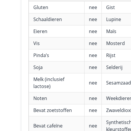
Gluten
nee
Gist
Schaaldieren
nee
Lupine
Eieren
nee
Maïs
Vis
nee
Mosterd
Pinda’s
nee
Rijst
Soja
nee
Selderij
Melk (inclusief
nee
Sesamzaad
lactose)
Noten
nee
Weekdiere
Bevat zoetstoffen
nee
Zwaveldioxi
Synthetisc
Bevat cafeïne
nee
kleurstoffe