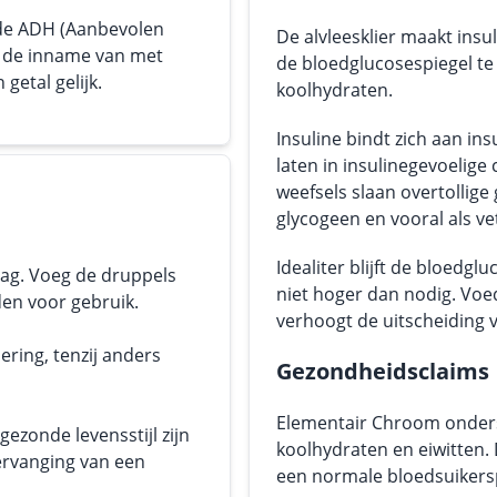
 de ADH (Aanbevolen
De alvleesklier maakt insu
or de inname van met
de bloedglucosespiegel te
getal gelijk.
koolhydraten.
Insuline bindt zich aan in
laten in insulinegevoelige c
weefsels slaan overtollige
glycogeen en vooral als ve
Idealiter blijft de bloedglu
ag. Voeg de druppels
niet hoger dan nodig. Voed
den voor gebruik.
verhoogt de uitscheiding
ering, tenzij anders
Gezondheidsclaims
Elementair Chroom onders
ezonde levensstijl zijn
koolhydraten en eiwitten.
ervanging van een
een normale bloedsuikersp