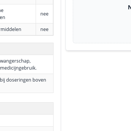
N
he
nee
fen
rmiddelen
nee
 zwangerschap,
 medicijngebruik.
bij doseringen boven