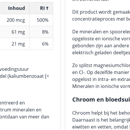
Inhoud
RI †
Dit product wordt gemaakt 
concentratieproces met b
200 mcg
500%
De mineralen en spoorele
61 mg
8%
opgeloste en ionische vorm
21 mg
6%
gebonden zijn aan andere 
elektrisch geladen deeltjes
Zo splitst magnesiumchlor
 voedingszuur
en Cl-. Op dezelfde manie
del (kaliumbenzoaat [<
opgelost in intra- en extra
Mineralen in ionische vo
Chroom en bloedsui
entreerd en
ctrum mineralen en
Chroom helpt bij het beho
, ontdaan van meer dan
Daarnaast is het belangrij
eiwitten en vetten, omdat 