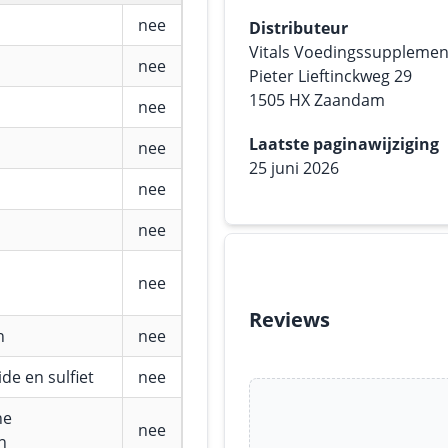
nee
Distributeur
Vitals Voedingssuppleme
nee
Pieter Lieftinckweg 29
1505 HX Zaandam
nee
Laatste paginawijziging
nee
25 juni 2026
nee
nee
nee
Reviews
n
nee
de en sulfiet
nee
he
nee
n