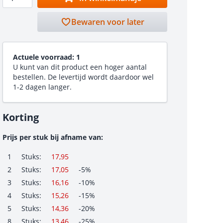
Bewaren voor later
Actuele voorraad:
1
U kunt van dit product een hoger aantal
bestellen. De levertijd wordt daardoor wel
1-2 dagen langer.
Korting
Prijs per stuk bij afname van:
1
Stuks:
17,95
2
Stuks:
17,05
-5%
3
Stuks:
16,16
-10%
4
Stuks:
15,26
-15%
5
Stuks:
14,36
-20%
8
Stuks:
13,46
-25%