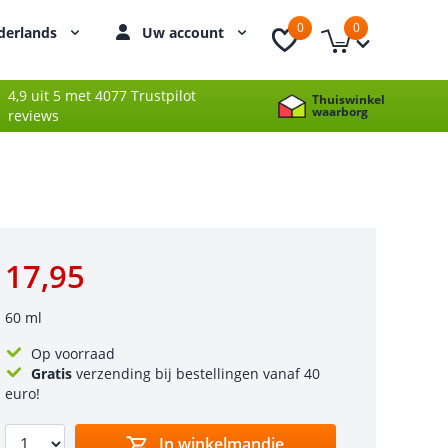
0
0
derlands
Uw account
4,9 uit 5 met 4077 Trustpilot
Thuiswinkel
waarborg
reviews
17,95
60 ml
Op voorraad
Gratis
verzending bij bestellingen vanaf 40
euro!
In winkelmandje