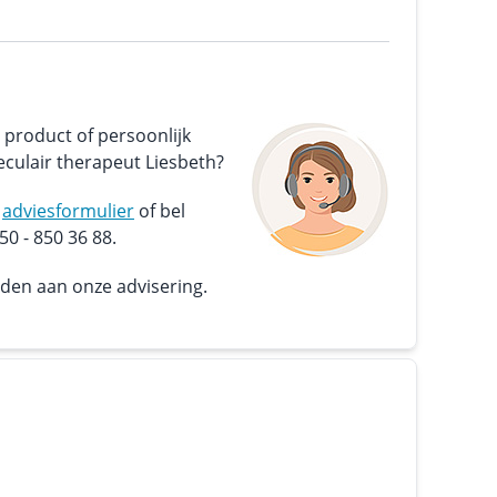
 product of persoonlijk
culair therapeut Liesbeth?
s
adviesformulier
of bel
0 - 850 36 88.
nden aan onze advisering.