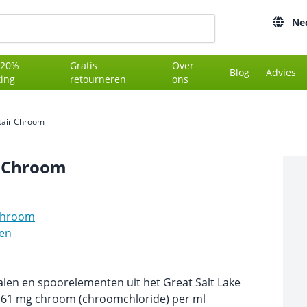
Ne
 20%
Gratis
Over
Blog
Advies
ting
retourneren
ons
tair Chroom
r Chroom
hroom
len
alen en spoorelementen uit het Great Salt Lake
 61 mg chroom (chroomchloride) per ml