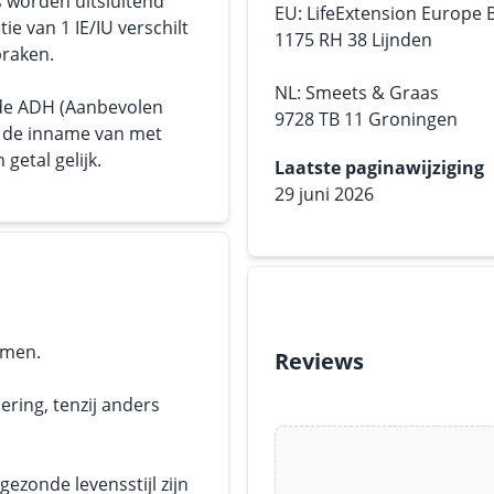
s worden uitsluitend
EU: LifeExtension Europe 
tie van 1 IE/IU verschilt
1175 RH 38 Lijnden
praken.
NL: Smeets & Graas
 de ADH (Aanbevolen
9728 TB 11 Groningen
or de inname van met
getal gelijk.
Laatste paginawijziging
29 juni 2026
emen.
Reviews
ering, tenzij anders
ezonde levensstijl zijn