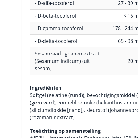
- D-alfa-tocoferol
27 - 39 
- D-bèta-tocoferol
< 16 
- D-gamma-tocoferol
178 - 244 
- D-delta-tocoferol
65 - 98 
Sesamzaad lignanen extract
(Sesamum indicum) (uit
20 
sesam)
Ingrediënten
Softgel (gelatine (rund)), bevochtigingsmiddel (
(gezuiverd), zonnebloemolie (helianthus annuu
(siliciumdioxide [nano]), kleurstof (johannesbr
(rozemarijnextract).
Toelichting op samenstelling