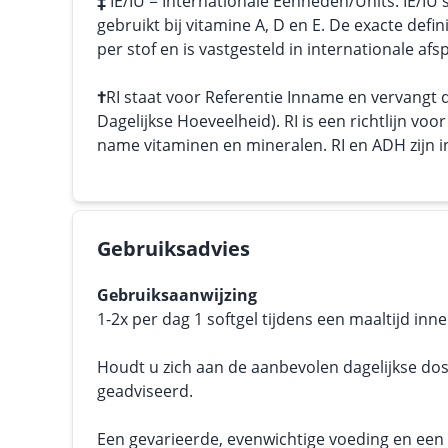
‡
IE/IU = Internationale Eenheden/Units. IE/IU'
gebruikt bij vitamine A, D en E. De exacte defini
per stof en is vastgesteld in internationale afs
†
RI staat voor Referentie Inname en vervangt
Dagelijkse Hoeveelheid). RI is een richtlijn vo
name vitaminen en mineralen. RI en ADH zijn in 
Gebruiksadvies
Gebruiksaanwijzing
1-2x per dag 1 softgel tijdens een maaltijd inn
Houdt u zich aan de aanbevolen dagelijkse dos
geadviseerd.
Een gevarieerde, evenwichtige voeding en een g