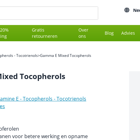
Ne
 20%
Gratis
Over
Blog
Advies
ting
retourneren
ons
pherols - Tocotrienols
>
Gamma E Mixed Tocopherols
ixed Tocopherols
tamine E - Tocopherols - Tocotrienols
es
coferolen
anen voor betere werking en opname