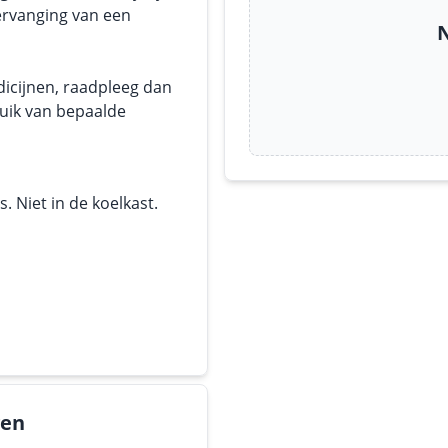
ervanging van een
N
dicijnen, raadpleeg dan
ruik van bepaalde
 Niet in de koelkast.
gen