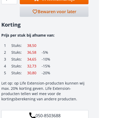
Bewaren voor later
Korting
Prijs per stuk bij afname van:
1
Stuks:
38,50
2
Stuks:
36,58
-5%
3
Stuks:
34,65
-10%
4
Stuks:
32,73
-15%
5
Stuks:
30,80
-20%
Let op: op Life Extension-producten kunnen wij
max. 20% korting geven. Life Extension-
producten tellen wel mee voor de
kortingsberekening van andere producten.
050-8503688