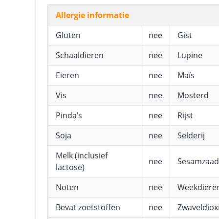
Allergie informatie
Gluten
nee
Gist
Schaaldieren
nee
Lupine
Eieren
nee
Maïs
Vis
nee
Mosterd
Pinda’s
nee
Rijst
Soja
nee
Selderij
Melk (inclusief
nee
Sesamzaad
lactose)
Noten
nee
Weekdiere
Bevat zoetstoffen
nee
Zwaveldioxi