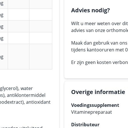
mg
Advies nodig?
mg
Wilt u meer weten over dit
mg
advies van onze orthomole
mg
Maak dan gebruik van on
tijdens kantooruren met 05
mg
Er zijn geen kosten verbo
glycerol), water
Overige informatie
s), antiklontermiddel
oodextract), antioxidant
Voedingssupplement
Vitaminepreparaat
Distributeur