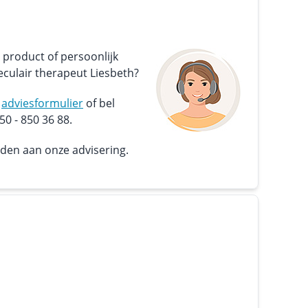
 product of persoonlijk
culair therapeut Liesbeth?
s
adviesformulier
of bel
0 - 850 36 88.
nden aan onze advisering.