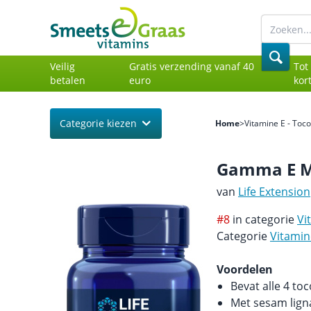
Veilig
Gratis verzending vanaf 40
Tot
betalen
euro
kor
Categorie kiezen
Home
>
Vitamine E - Toco
Gamma E M
van
Life Extension
#8
in categorie
Vi
Categorie
Vitamin
Voordelen
Bevat alle 4 to
Met sesam lign