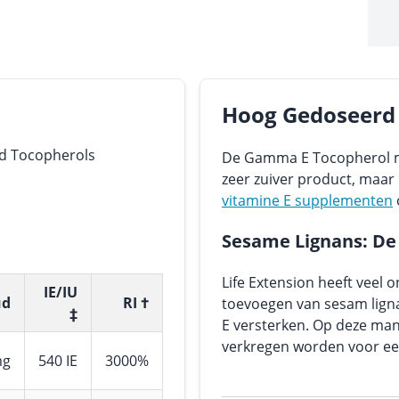
Hoog Gedoseerd
ed Tocopherols
De Gamma E Tocopherol me
zeer zuiver product, maar
vitamine E supplementen
Sesame Lignans: De 
Life Extension heeft veel 
IE/IU
ud
RI †
toevoegen van sesam ligna
‡
E versterken. Op deze ma
verkregen worden voor een 
mg
540 IE
3000%