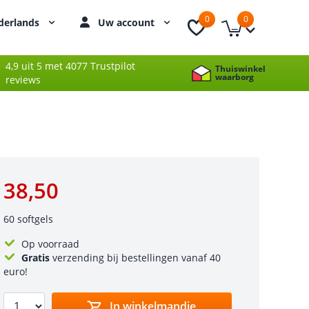
0
0
derlands
Uw account
4,9 uit 5 met 4077 Trustpilot
Thuiswinkel
waarborg
reviews
38,50
60 softgels
Op voorraad
Gratis
verzending bij bestellingen vanaf 40
euro!
In winkelmandje