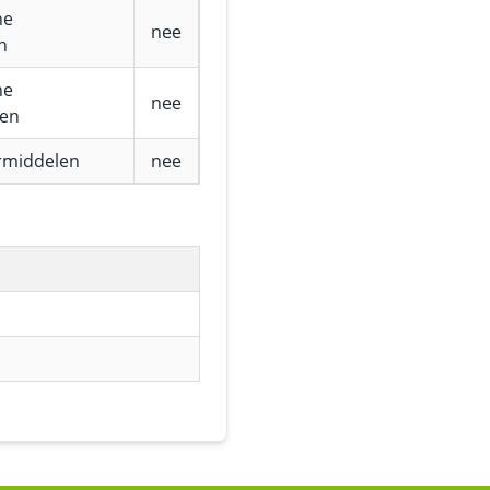
he
nee
n
he
nee
fen
rmiddelen
nee