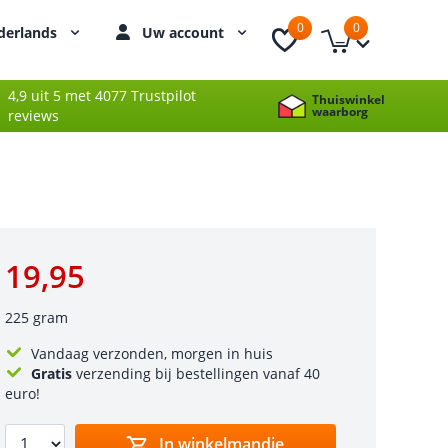
0
0
derlands
Uw account
4,9 uit 5 met 4077 Trustpilot
Thuiswinkel
waarborg
reviews
19,95
225 gram
Vandaag verzonden, morgen in huis
Gratis
verzending bij bestellingen vanaf 40
euro!
In winkelmandje