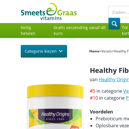
Veilig
Gratis verzending vanaf 40
Tot
betalen
euro
kor
Categorie kiezen
Home
>
Vezels
>
Healthy F
Healthy Fib
van
Healthy Origi
#5
in categorie
Ve
#10
in categorie
P
Voordelen
Prebioticum m
Oplosbare veze