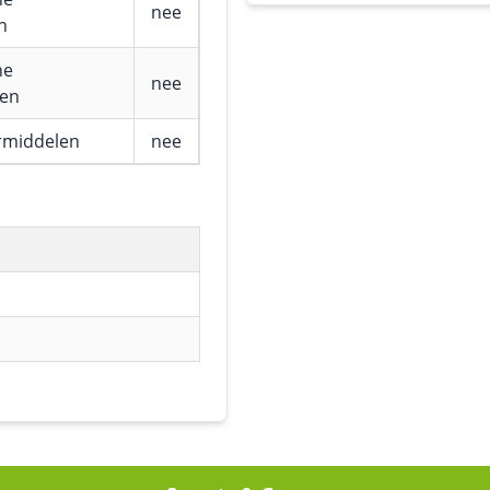
nee
n
he
nee
fen
rmiddelen
nee