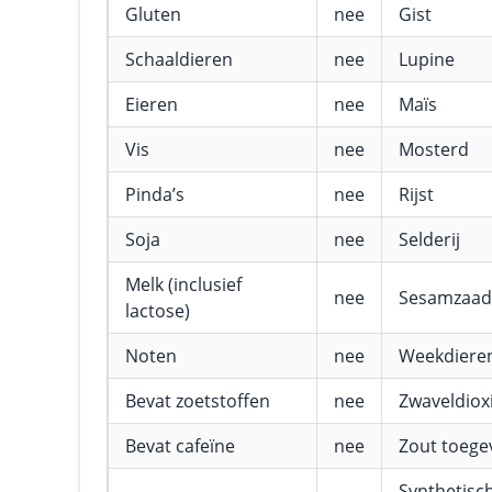
Gluten
nee
Gist
Schaaldieren
nee
Lupine
Eieren
nee
Maïs
Vis
nee
Mosterd
Pinda’s
nee
Rijst
Soja
nee
Selderij
Melk (inclusief
nee
Sesamzaad
lactose)
Noten
nee
Weekdiere
Bevat zoetstoffen
nee
Zwaveldioxi
Bevat cafeïne
nee
Zout toeg
Synthetisc