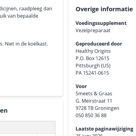
Overige informatie
dicijnen, raadpleeg dan
ruik van bepaalde
Voedingssupplement
Vezelpreparaat
 Niet in de koelkast.
Geproduceerd door
Healthy Origins
P.O. Box 12615
Pittsburgh (US)
PA 15241-0615
Voor
Smeets & Graas
G. Meirstraat 11
9728 TB Groningen
gen
050 850 36 88
Laatste paginawijziging