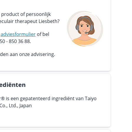
 product of persoonlijk
culair therapeut Liesbeth?
s
adviesformulier
of bel
0 - 850 36 88.
nden aan onze advisering.
ediënten
r® is een gepatenteerd ingrediënt van Taiyo
o., Ltd., Japan