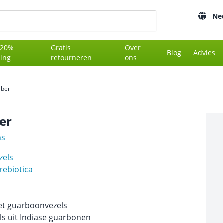
Ne
 20%
Gratis
Over
Blog
Advies
ting
retourneren
ons
iber
er
ns
zels
rebiotica
et guarboonvezels
ls uit Indiase guarbonen