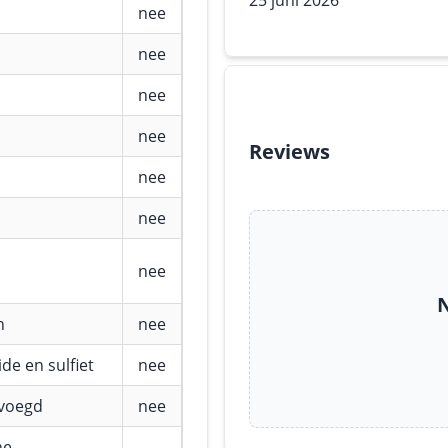
25 juni 2026
nee
nee
nee
nee
Reviews
nee
nee
nee
N
n
nee
de en sulfiet
nee
evoegd
nee
he