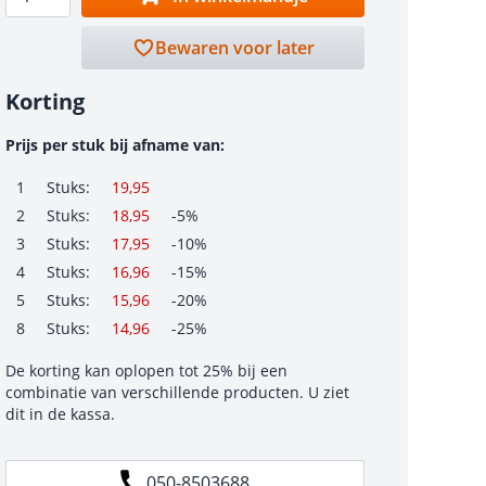
Bewaren voor later
Korting
Prijs per stuk bij afname van:
1
Stuks:
19,95
2
Stuks:
18,95
-5%
3
Stuks:
17,95
-10%
4
Stuks:
16,96
-15%
5
Stuks:
15,96
-20%
8
Stuks:
14,96
-25%
De korting kan oplopen tot 25% bij een
combinatie van verschillende producten. U ziet
dit in de kassa.
050-8503688