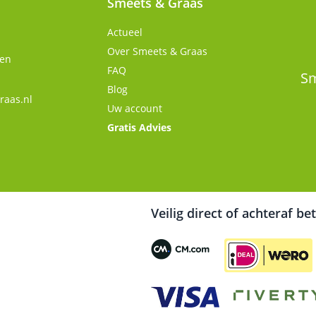
Smeets & Graas
Actueel
Over Smeets & Graas
gen
FAQ
Sm
Blog
raas.nl
Uw account
Gratis Advies
Veilig direct of achteraf be