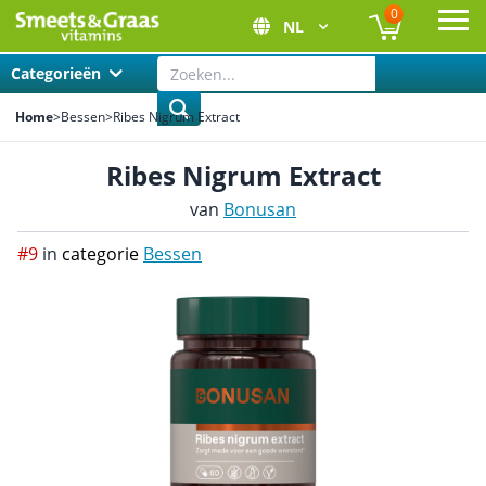
0
NL
Ope
Categorieën
Home
>
Bessen
>
Ribes Nigrum Extract
Ribes Nigrum Extract
van
Bonusan
#9
in
categorie
Bessen