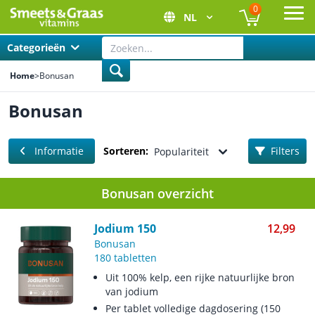
0
NL
Ope
Categorieën
Home
>
Bonusan
Bonusan
Informatie
Sorteren:
Filters
Populariteit
Bonusan overzicht
Jodium 150
12,99
Bonusan
180 tabletten
Uit 100% kelp, een rijke natuurlijke bron
van jodium
Per tablet volledige dagdosering (150