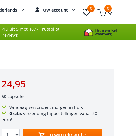
0
0
derlands
Uw account
4,9 uit 5 met 4077 Trustpilot
Thuiswinkel
waarborg
reviews
24,95
60 capsules
Vandaag verzonden, morgen in huis
Gratis
verzending bij bestellingen vanaf 40
euro!
In winkelmandje