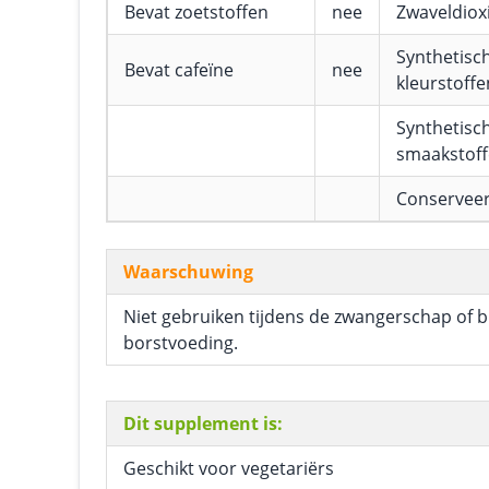
Bevat zoetstoffen
nee
Zwaveldioxi
Synthetisc
Bevat cafeïne
nee
kleurstoffe
Synthetisc
smaakstof
Conservee
Waarschuwing
Niet gebruiken tijdens de zwangerschap of b
borstvoeding.
Dit supplement is:
Geschikt voor vegetariërs