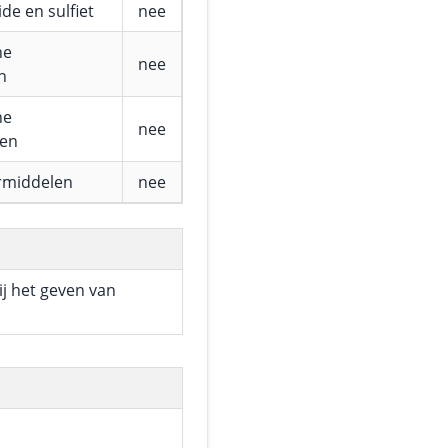
de en sulfiet
nee
he
nee
n
he
nee
fen
rmiddelen
nee
ij het geven van