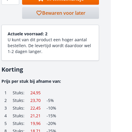
Bewaren voor later
Actuele voorraad:
2
U kunt van dit product een hoger aantal
bestellen. De levertijd wordt daardoor wel
1-2 dagen langer.
Korting
Prijs per stuk bij afname van:
1
Stuks:
24,95
2
Stuks:
23,70
-5%
3
Stuks:
22,45
-10%
4
Stuks:
21,21
-15%
5
Stuks:
19,96
-20%
8
Stuks:
18,71
-25%