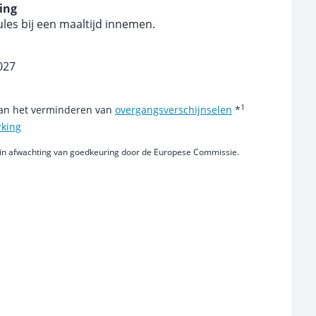
ing
ules bij een maaltijd innemen.
2027
1
 aan het verminderen van
overgangsverschijnselen
*
rking
in afwachting van goedkeuring door de Europese Commissie.