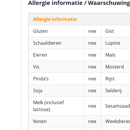
Allergie informatie / Waarschuwin
Allergie informatie
Gluten
nee
Gist
Schaaldieren
nee
Lupine
Eieren
nee
Maïs
Vis
nee
Mosterd
Pinda’s
nee
Rijst
Soja
nee
Selderij
Melk (inclusief
nee
Sesamzaad
lactose)
Noten
nee
Weekdiere