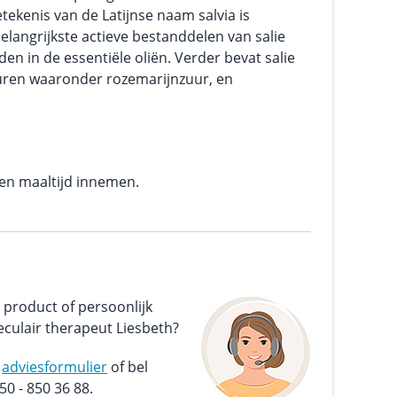
ekenis van de Latijnse naam salvia is
belangrijkste actieve bestanddelen van salie
den in de essentiële oliën. Verder bevat salie
zuren waaronder rozemarijnzuur, en
een maaltijd innemen.
 product of persoonlijk
culair therapeut Liesbeth?
s
adviesformulier
of bel
0 - 850 36 88.