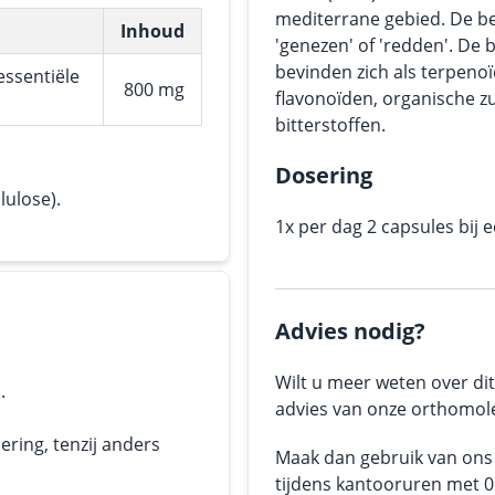
mediterrane gebied. De bet
Inhoud
'genezen' of 'redden'. De 
bevinden zich als terpenoï
 essentiële
800 mg
flavonoïden, organische 
bitterstoffen.
Dosering
lulose).
1x per dag 2 capsules bij 
Advies nodig?
Wilt u meer weten over dit
.
advies van onze orthomole
ering, tenzij anders
Maak dan gebruik van on
tijdens kantooruren met 05