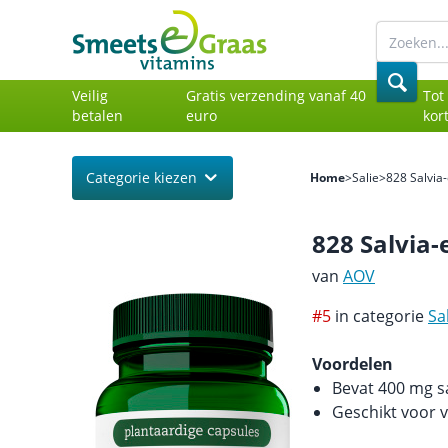
Veilig
Gratis verzending vanaf 40
Tot
betalen
euro
kor
Categorie kiezen
Home
>
Salie
>
828 Salvia-
828 Salvia-
van
AOV
#5
in categorie
Sa
Voordelen
Bevat 400 mg sa
Geschikt voor 