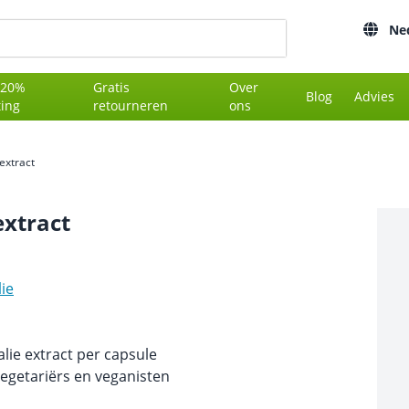
Ne
 20%
Gratis
Over
Blog
Advies
ting
retourneren
ons
extract
extract
lie
lie extract per capsule
vegetariërs en veganisten