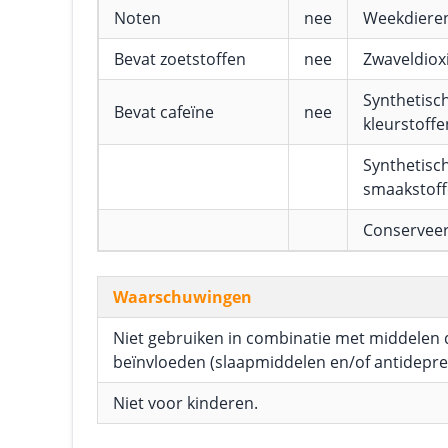
Noten
nee
Weekdiere
Bevat zoetstoffen
nee
Zwaveldioxi
Synthetisc
Bevat cafeïne
nee
kleurstoffe
Synthetisc
smaakstof
Conservee
Waarschuwingen
Niet gebruiken in combinatie met middelen 
beïnvloeden (slaapmiddelen en/of antidepres
Niet voor kinderen.