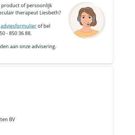
 product of persoonlijk
culair therapeut Liesbeth?
s
adviesformulier
of bel
0 - 850 36 88.
nden aan onze advisering.
nten BV