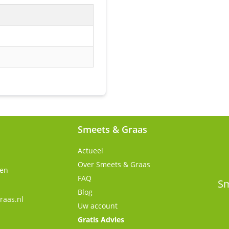
Smeets & Graas
Actueel
Over Smeets & Graas
gen
FAQ
Sm
Blog
raas.nl
Uw account
Gratis Advies