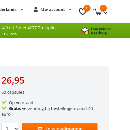
0
0
derlands
Uw account
4,9 uit 5 met 4077 Trustpilot
Thuiswinkel
waarborg
reviews
26,95
60 capsules
Op voorraad
Gratis
verzending bij bestellingen vanaf 40
euro!
In winkelmandje