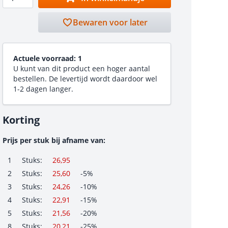
Bewaren voor later
Actuele voorraad:
1
U kunt van dit product een hoger aantal
bestellen. De levertijd wordt daardoor wel
1-2 dagen langer.
Korting
Prijs per stuk bij afname van:
1
Stuks:
26,95
2
Stuks:
25,60
-5%
3
Stuks:
24,26
-10%
4
Stuks:
22,91
-15%
5
Stuks:
21,56
-20%
8
Stuks:
20,21
-25%