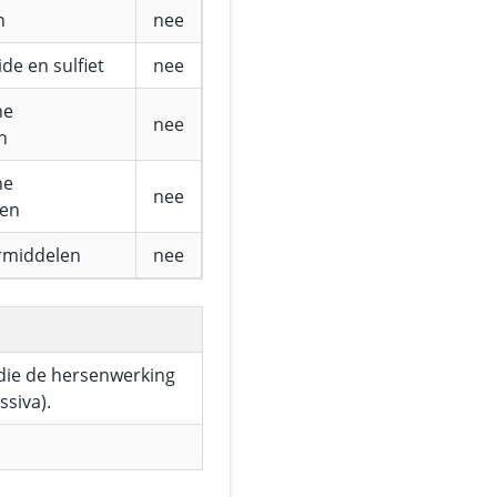
n
nee
de en sulfiet
nee
he
nee
n
he
nee
fen
rmiddelen
nee
die de hersenwerking
siva).