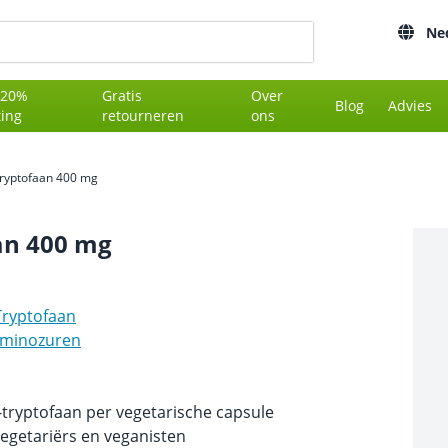
Ne
 20%
Gratis
Over
Blog
Advies
ting
retourneren
ons
Tryptofaan 400 mg
an 400 mg
Tryptofaan
minozuren
-tryptofaan per vegetarische capsule
vegetariërs en veganisten