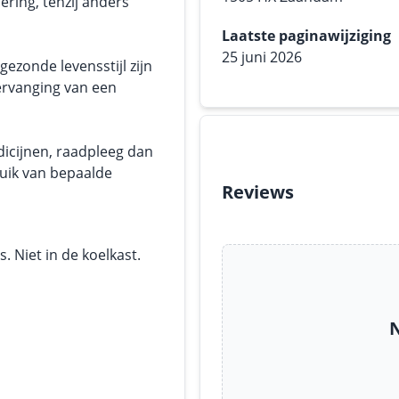
ering, tenzij anders
Laatste paginawijziging
25 juni 2026
ezonde levensstijl zijn
ervanging van een
dicijnen, raadpleeg dan
ruik van bepaalde
Reviews
 Niet in de koelkast.
N