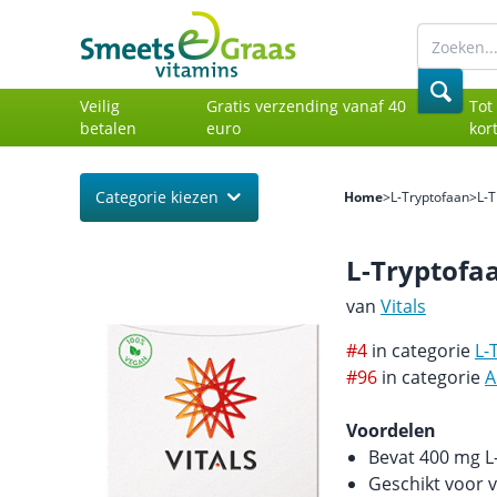
Veilig
Gratis verzending vanaf 40
Tot
betalen
euro
kor
Categorie kiezen
Home
>
L-Tryptofaan
>
L-
L-Tryptofa
van
Vitals
#4
in categorie
L-
#96
in categorie
A
Voordelen
Bevat 400 mg L
Geschikt voor 