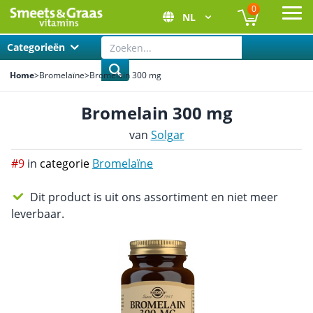
0
NL
Ope
Categorieën
Home
>
Bromelaïne
>
Bromelain 300 mg
Bromelain 300 mg
van
Solgar
#9
in
categorie
Bromelaïne
Dit product is uit ons assortiment en niet meer
leverbaar.