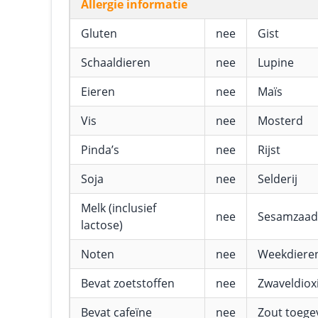
Allergie informatie
Gluten
nee
Gist
Schaaldieren
nee
Lupine
Eieren
nee
Maïs
Vis
nee
Mosterd
Pinda’s
nee
Rijst
Soja
nee
Selderij
Melk (inclusief
nee
Sesamzaad
lactose)
Noten
nee
Weekdiere
Bevat zoetstoffen
nee
Zwaveldioxi
Bevat cafeïne
nee
Zout toeg