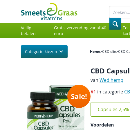
Veilig
Gratis verzending vanaf 40
Tot
betalen
euro
kor
Categorie kiezen
Home
>
CBD olie
>
CBD Ca
CBD Capsul
van
Wedihemp
#1
in categorie
CB
Sale!
Capsules 2,5%
Voordelen