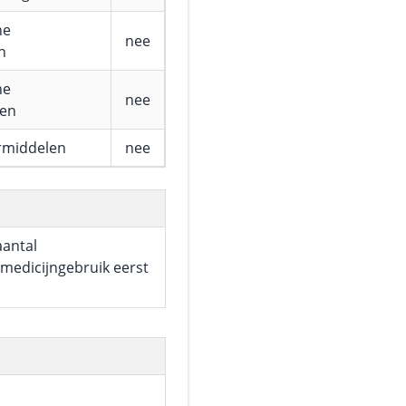
he
nee
n
he
nee
fen
rmiddelen
nee
aantal
medicijngebruik eerst