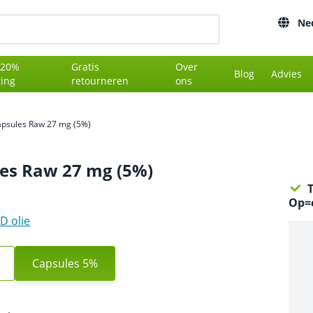
Ne
 20%
Gratis
Over
Blog
Advies
ting
retourneren
ons
psules Raw 27 mg (5%)
es Raw 27 mg (5%)
T
Op=o
D olie
Capsules 5%