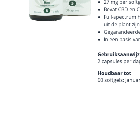
27 mg per softg
Bevat CBD en 
Full-spectrum 
uit de plant zij
Gegarandeerde
In een basis v
Gebruiksaanwijz
2 capsules per d
Houdbaar tot
60 softgels: Janua