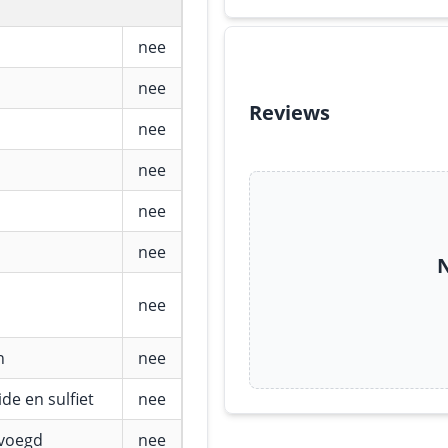
nee
nee
Reviews
nee
nee
nee
nee
N
nee
n
nee
de en sulfiet
nee
evoegd
nee