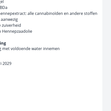
el
CBDa
hennepextract: alle cannabinoïden en andere stoffen
n aanwezig
 zuiverheid
an Hennepzaadolie
ing
ag met voldoende water innemen
ri 2029