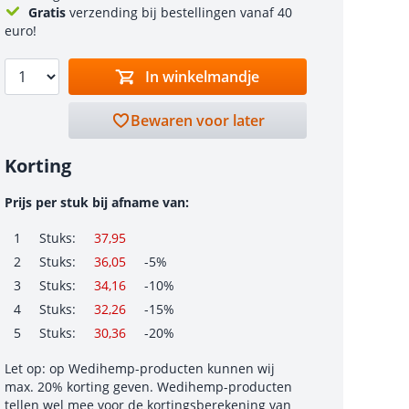
Gratis
verzending bij bestellingen vanaf 40
euro!
In winkelmandje
Bewaren voor later
Korting
Prijs per stuk bij afname van:
1
Stuks:
37,95
2
Stuks:
36,05
-5%
3
Stuks:
34,16
-10%
4
Stuks:
32,26
-15%
5
Stuks:
30,36
-20%
Let op: op Wedihemp-producten kunnen wij
max. 20% korting geven. Wedihemp-producten
tellen wel mee voor de kortingsberekening van