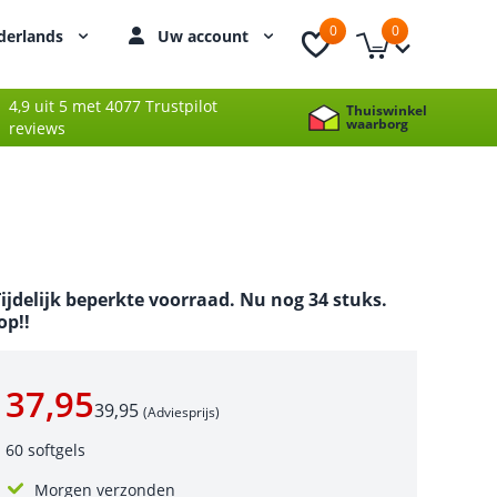
0
0
derlands
Uw account
4,9 uit 5 met 4077 Trustpilot
Thuiswinkel
waarborg
reviews
ijdelijk beperkte voorraad. Nu nog 34 stuks.
p!!
37,95
39,95
(Adviesprijs)
60 softgels
Morgen verzonden