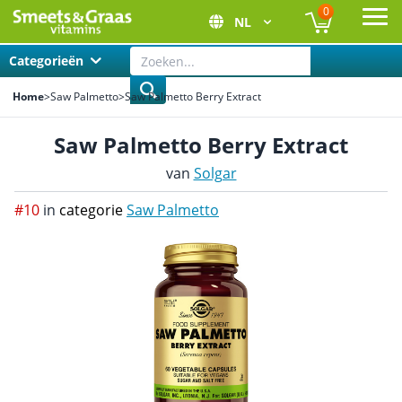
0
NL
Ope
Categorieën
Home
>
Saw Palmetto
>
Saw Palmetto Berry Extract
Saw Palmetto Berry Extract
van
Solgar
#10
in
categorie
Saw Palmetto