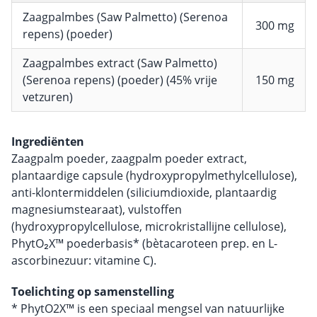
Zaagpalmbes (Saw Palmetto) (Serenoa
300 mg
repens) (poeder)
Zaagpalmbes extract (Saw Palmetto)
(Serenoa repens) (poeder) (45% vrije
150 mg
vetzuren)
Ingrediënten
Zaagpalm poeder, zaagpalm poeder extract,
plantaardige capsule (hydroxypropylmethylcellulose),
anti-klontermiddelen (siliciumdioxide, plantaardig
magnesiumstearaat), vulstoffen
(hydroxypropylcellulose, microkristallijne cellulose),
PhytO₂X™ poederbasis* (bètacaroteen prep. en L-
ascorbinezuur: vitamine C).
Toelichting op samenstelling
* PhytO2X™ is een speciaal mengsel van natuurlijke