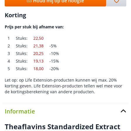
Houd mij op de hoogte
Korting
Prijs per stuk bij afname van:
1
Stuks:
22,50
2
Stuks:
21,38
-5%
3
Stuks:
20,25
-10%
4
Stuks:
19,13
-15%
5
Stuks:
18,00
-20%
Let op: op Life Extension-producten kunnen wij max. 20%
korting geven. Life Extension-producten tellen wel mee voor
de kortingsberekening van andere producten.
Informatie
Theaflavins Standardized Extract