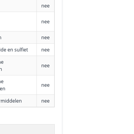
nee
nee
n
nee
de en sulfiet
nee
he
nee
n
he
nee
fen
rmiddelen
nee