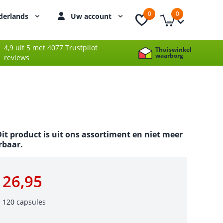
0
0
derlands
Uw account
4,9 uit 5 met 4077 Trustpilot
Thuiswinkel
waarborg
reviews
it product is uit ons assortiment en niet meer
rbaar.
26,95
120 capsules