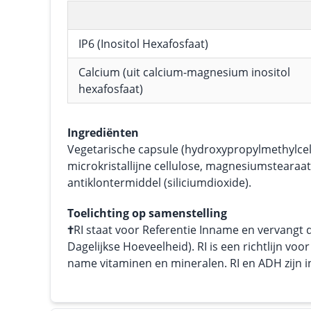
IP6 (Inositol Hexafosfaat)
Calcium (uit calcium-magnesium inositol
hexafosfaat)
Ingrediënten
Vegetarische capsule (hydroxypropylmethylcell
microkristallijne cellulose, magnesiumstearaat
antiklontermiddel (siliciumdioxide).
Toelichting op samenstelling
†
RI staat voor Referentie Inname en vervangt
Dagelijkse Hoeveelheid). RI is een richtlijn vo
name vitaminen en mineralen. RI en ADH zijn in 