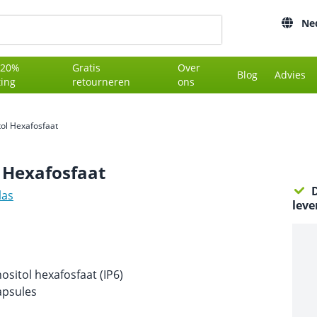
Ne
 20%
Gratis
Over
Blog
Advies
ting
retourneren
ons
itol Hexafosfaat
l Hexafosfaat
D
las
leve
ositol hexafosfaat (IP6)
apsules