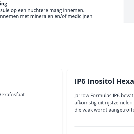
ing
apsule op een nuchtere maag innemen.
jd innemen met mineralen en/of medicijnen.
IP6 Inositol Hex
Hexafosfaat
Jarrow Formulas IP6 bevat 
afkomstig uit rijstzemelen
die vaak wordt aangetroffe