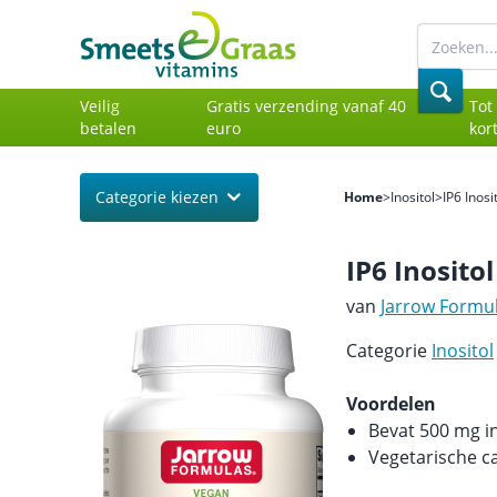
Veilig
Gratis verzending vanaf 40
Tot
betalen
euro
kor
Categorie kiezen
Home
>
Inositol
>
IP6 Inos
IP6 Inosito
van
Jarrow Formu
Categorie
Inositol
Voordelen
Bevat 500 mg in
Vegetarische c