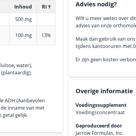
Advies nodig?
Inhoud
RI †
Wilt u meer weten over dit
500 mg
advies van onze orthomole
100 mg
13%
Maak dan gebruik van on
tijdens kantooruren met 05
Er zijn geen kosten verbo
ulose, water),
 (plantaardig),
Overige informatie
 de ADH (Aanbevolen
Voedingssupplement
or de inname van met
Voedingsconcentraat
getal gelijk.
Geproduceerd door
Jarrow Formulas, Inc.