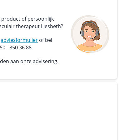
 product of persoonlijk
culair therapeut Liesbeth?
s
adviesformulier
of bel
0 - 850 36 88.
nden aan onze advisering.