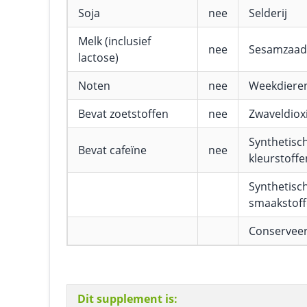
Soja
nee
Selderij
Melk (inclusief
nee
Sesamzaad
lactose)
Noten
nee
Weekdiere
Bevat zoetstoffen
nee
Zwaveldioxi
Synthetisc
Bevat cafeïne
nee
kleurstoffe
Synthetisc
smaakstof
Conservee
Dit supplement is: