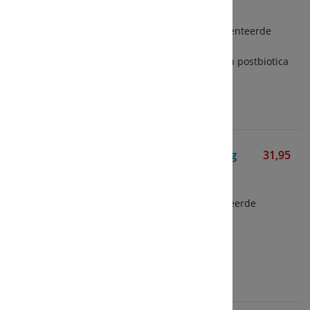
900 gram poeder
Mix van gewone en gefermenteerde
wei-proteïne
Aangevuld met pre-, pro- en postbiotica
Bekijken
Postbiotic EpiCor® 500 mg
31,95
Mattisson
60 vegetarische capsules
Postbioticum met gepatenteerde
EPICOR®
500 mg per capsule
Bekijken