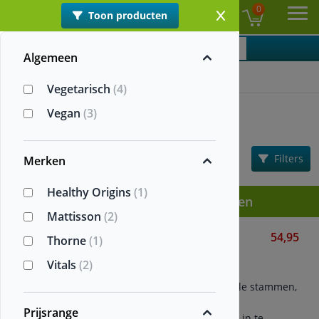
0
Toon producten
NL
Ope
Categorieën
Algemeen
Home
>
Postbiotica
Vegetarisch
(4)
Postbiotica
Vegan
(3)
Informatie
Sorteren:
Filters
Populariteit
Merken
Healthy Origins
(1)
Alle Postbiotica supplementen
Mattisson
(2)
Complete Biotic
54,95
Thorne
(1)
Thorne
Vitals
(2)
30 sticks
3-in-1 formule met bacteriële stammen,
pre- en postbiotica
Prijsrange
Verpakt in sticks, eenvoudig in te