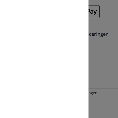
Lidmaatschappen, partners en certificeringen
4.9
uit
5
met
4077
Trustpilot Beoordelingen
Algemene voorwaarden
Disclaimer