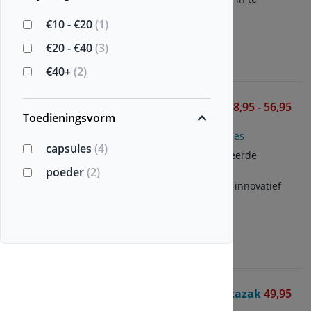
nemen, met lekkere smaak
€10 - €20
(1)
€20 - €40
(3)
Bekijken
€40+
(2)
EpiCor 500 mg
18,95 - 56,95
Toedieningsvorm
Healthy Origins
30/60/150 vegetarische capsules
capsules
(4)
Postbioticum met gepatenteerde
EPICOR®
poeder
(2)
Geproduceerd middels een innovatief
fermentatieproces
Bekijken
Ultimate Protein Blend Stazak
49,95
Vitals