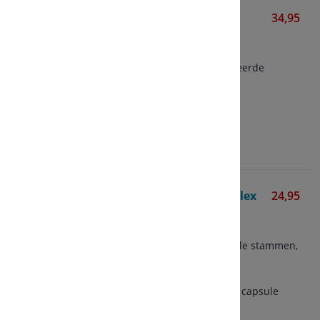
Postbiol-EC
34,95
Vitals
60 vegetarische capsules
Postbioticum met gepatenteerde
EPICOR®
500 mg per capsule
Bekijken
Probisson® Biotica Complex
24,95
Mattisson
60 vegetarische capsules
3-in-1 formule met bacteriële stammen,
pre- en postbiotica
10 miljard bacteriën van 17
verschillende stammen per capsule