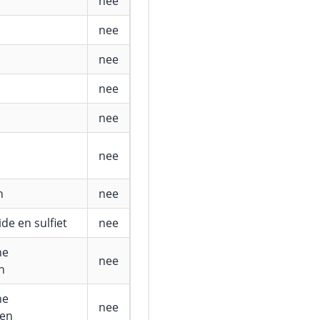
nee
nee
nee
nee
nee
nee
n
nee
de en sulfiet
nee
he
nee
n
he
nee
fen