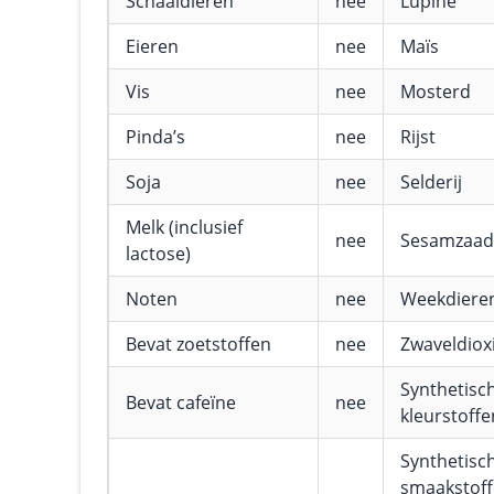
Schaaldieren
nee
Lupine
Eieren
nee
Maïs
Vis
nee
Mosterd
Pinda’s
nee
Rijst
Soja
nee
Selderij
Melk (inclusief
nee
Sesamzaad
lactose)
Noten
nee
Weekdiere
Bevat zoetstoffen
nee
Zwaveldioxi
Synthetisc
Bevat cafeïne
nee
kleurstoffe
Synthetisc
smaakstof