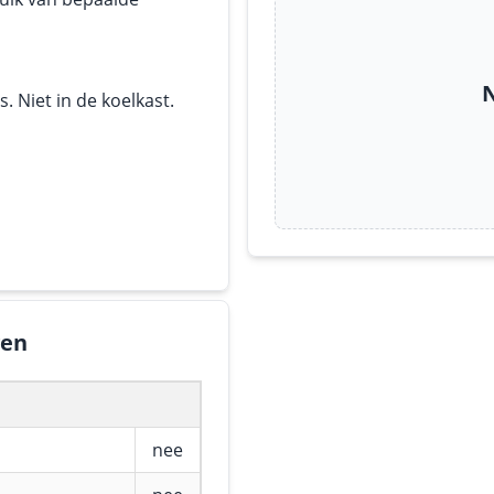
N
 Niet in de koelkast.
gen
nee