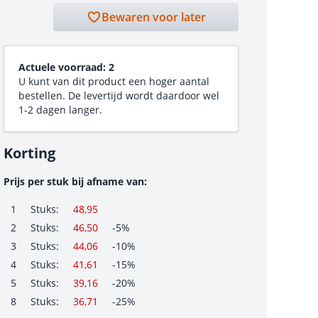
Bewaren voor later
Actuele voorraad:
2
U kunt van dit product een hoger aantal
bestellen. De levertijd wordt daardoor wel
1-2 dagen langer.
Korting
Prijs per stuk bij afname van:
1
Stuks:
48,95
2
Stuks:
46,50
-5%
3
Stuks:
44,06
-10%
4
Stuks:
41,61
-15%
5
Stuks:
39,16
-20%
8
Stuks:
36,71
-25%