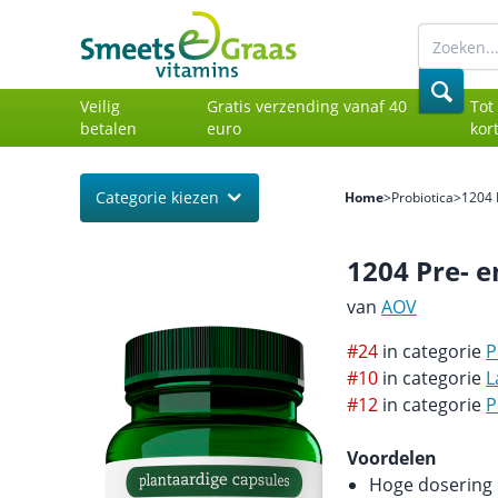
Veilig
Gratis verzending vanaf 40
Tot
betalen
euro
kor
Categorie kiezen
Home
>
Probiotica
>
1204 
1204 Pre- e
van
AOV
#24
in categorie
P
#10
in categorie
L
#12
in categorie
P
Voordelen
Hoge dosering 