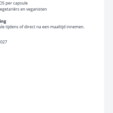
OS per capsule
vegetariërs en veganisten
ing
le tijdens of direct na een maaltijd innemen.
2027