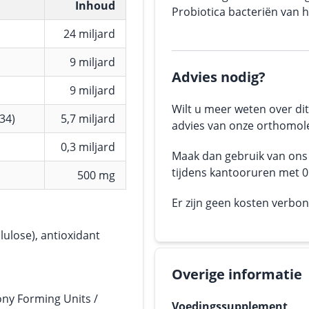
Inhoud
Probiotica bacteriën van 
24 miljard
9 miljard
Advies nodig?
9 miljard
Wilt u meer weten over dit
34)
5,7 miljard
advies van onze orthomole
0,3 miljard
Maak dan gebruik van on
tijdens kantooruren met 05
500 mg
Er zijn geen kosten verbo
ulose), antioxidant
Overige informatie
ony Forming Units /
Voedingssupplement