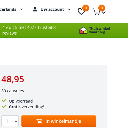
0
0
derlands
Uw account
4,9 uit 5 met 4077 Trustpilot
Thuiswinkel
waarborg
reviews
48,95
30 capsules
Op voorraad
Gratis
verzending!
In winkelmandje