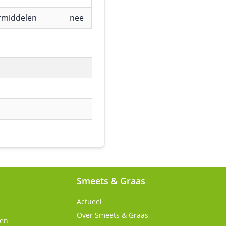
rmiddelen
nee
Smeets & Graas
Actueel
Over Smeets & Graas
gen