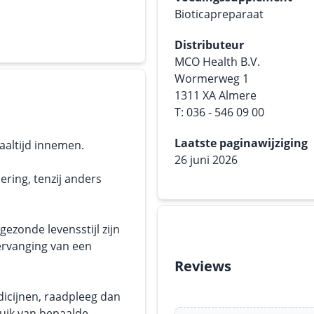
Bioticapreparaat
Distributeur
MCO Health B.V.
Wormerweg 1
1311 XA Almere
T: 036 - 546 09 00
Laatste paginawijziging
maaltijd innemen.
26 juni 2026
ering, tenzij anders
ezonde levensstijl zijn
ervanging van een
Reviews
dicijnen, raadpleeg dan
ruik van bepaalde