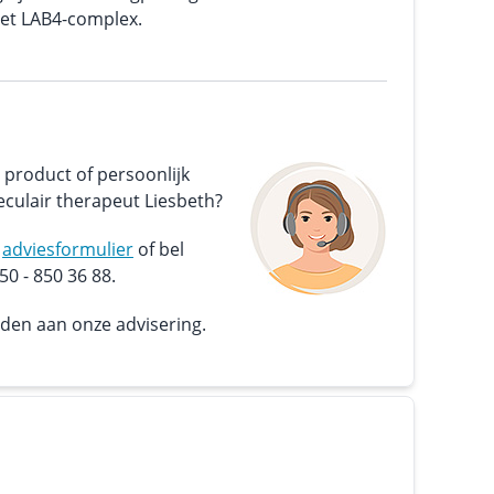
het LAB4-complex.
 product of persoonlijk
culair therapeut Liesbeth?
s
adviesformulier
of bel
0 - 850 36 88.
nden aan onze advisering.