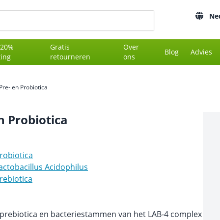
Ne
 20%
Gratis
Over
Blog
Advies
ting
retourneren
ons
Pre- en Probiotica
n Probiotica
robiotica
actobacillus Acidophilus
rebiotica
prebiotica en bacteriestammen van het LAB-4 complex